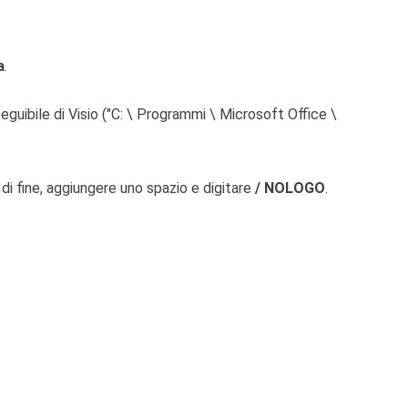
a
.
seguibile di Visio ("C: \ Programmi \ Microsoft Office \
di fine, aggiungere uno spazio e digitare
/ NOLOGO
.