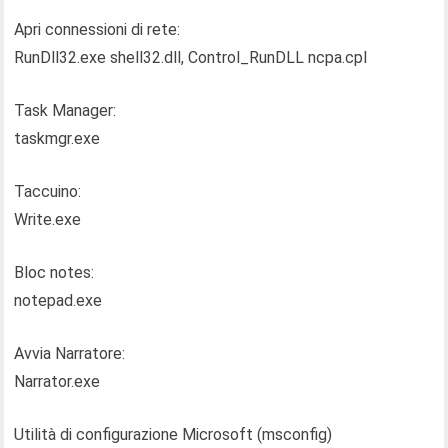
Apri connessioni di rete:
RunDll32.exe shell32.dll, Control_RunDLL ncpa.cpl
Task Manager:
taskmgr.exe
Taccuino:
Write.exe
Bloc notes:
notepad.exe
Avvia Narratore:
Narrator.exe
Utilità di configurazione Microsoft (msconfig)