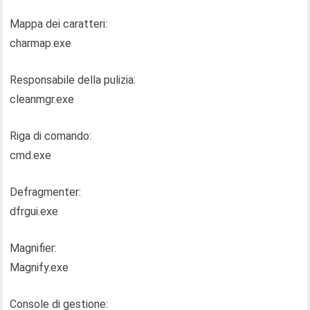
Mappa dei caratteri:
charmap.exe
Responsabile della pulizia:
cleanmgr.exe
Riga di comando:
cmd.exe
Defragmenter:
dfrgui.exe
Magnifier:
Magnify.exe
Console di gestione: