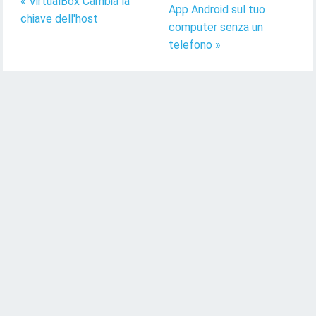
« VirtualBox Cambia la
App Android sul tuo
chiave dell'host
computer senza un
telefono »