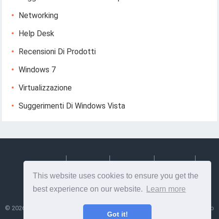
Networking
Help Desk
Recensioni Di Prodotti
Windows 7
Virtualizzazione
Suggerimenti Di Windows Vista
Deutsch
Espanol
Francais
Italiano
This website uses cookies to ensure you get the
Svenska
best experience on our website.
Learn more
©
2026
Lesptitesaffairesdemayl
- Suggerimenti e informazioni utili su web
Got it!