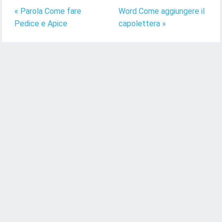
« Parola Come fare
Word Come aggiungere il
Pedice e Apice
capolettera »