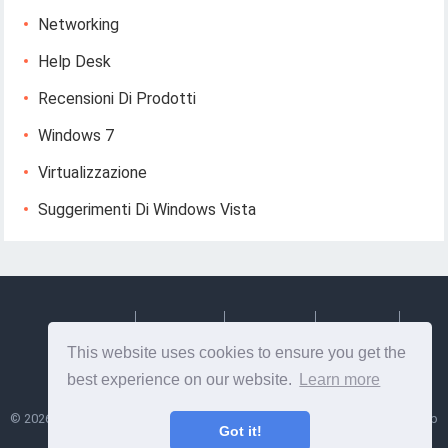
Networking
Help Desk
Recensioni Di Prodotti
Windows 7
Virtualizzazione
Suggerimenti Di Windows Vista
Deutsch
Espanol
Francais
Italiano
This website uses cookies to ensure you get the
Svenska
best experience on our website.
Learn more
©
2026
Lesptitesaffairesdemayl
- Suggerimenti e informazioni utili su web
Got it!
design e sviluppo web!