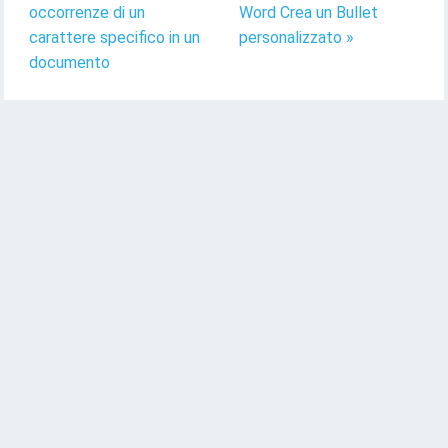
occorrenze di un
Word Crea un Bullet
carattere specifico in un
personalizzato »
documento