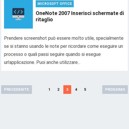
MICROSOFT OFFICE
OneNote 2007 Inserisci schermate di
ritaglio
Prendere screenshot può essere molto utile, specialmente
se si stanno usando le note per ricordare come eseguire un
processo o quali passi seguire quando si esegue
un'applicazione. Puoi anche utilizzare...
M
PRECEDENTE
1
2
3
4
5
PROSSIMO
e
s
s
a
g