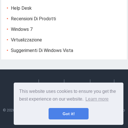
Help Desk
Recensioni Di Prodotti
Windows 7
Virtualizzazione
Suggerimenti Di Windows Vista
Deutsch
Espanol
Francais
Italiano
This website uses cookies to ensure you get the
Svenska
best experience on our website.
Learn more
©
2026
Lesptitesaffairesdemayl
- Suggerimenti e informazioni utili su web
Got it!
design e sviluppo web!