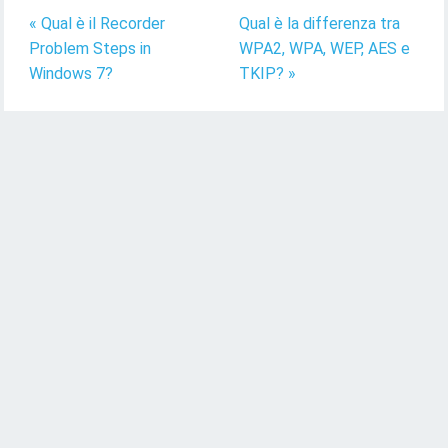
« Qual è il Recorder
Qual è la differenza tra
Problem Steps in
WPA2, WPA, WEP, AES e
Windows 7?
TKIP? »