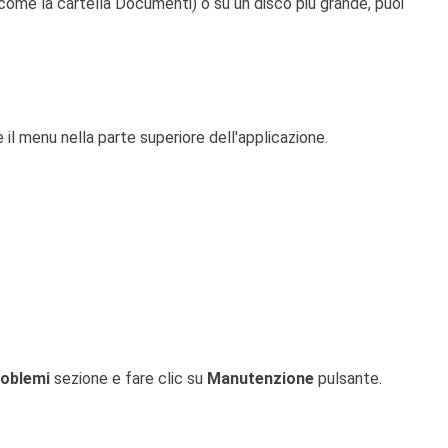
(come la cartella Documenti) o su un disco più grande, puoi
 il menu nella parte superiore dell'applicazione.
roblemi
sezione e fare clic su
Manutenzione
pulsante.