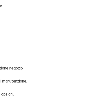
e.
zione negozio.
di manutenzione.
 opzioni.