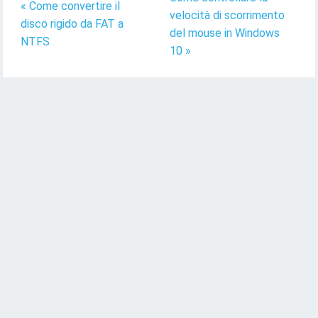
« Come convertire il
velocità di scorrimento
disco rigido da FAT a
del mouse in Windows
NTFS
10 »