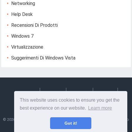
Networking
Help Desk
Recensioni Di Prodotti
Windows 7
Virtualizzazione
Suggerimenti Di Windows Vista
Deutsch
Espanol
Francais
Italiano
This website uses cookies to ensure you get the
Svenska
best experience on our website.
Learn more
©
2026
Lesptitesaffairesdemayl
- Suggerimenti e informazioni utili su web
Got it!
design e sviluppo web!